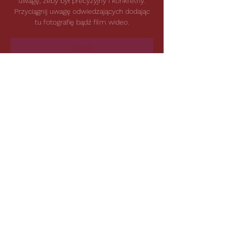
uwagę, żeby był precyzyjny i konkretny.
Przyciągnij uwagę odwiedzających dodając
tu fotografię bądź film wideo.
RSVP
Czas i lokalizacja
DATA Do ustalenia
Lokalizacja do ustalenia
RSVP
Udostępnij to wydarzenie