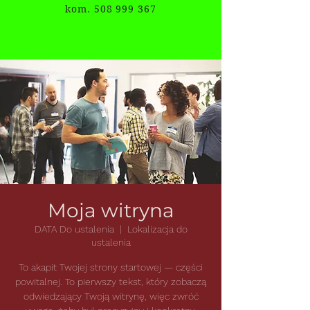
kom. 508 999 367
Moja witryna
DATA Do ustalenia
  |  
Lokalizacja do
ustalenia
To akapit Twojej strony startowej — części
powitalnej. To pierwszy tekst, który zobaczą
odwiedzający Twoją witrynę, więc zwróć