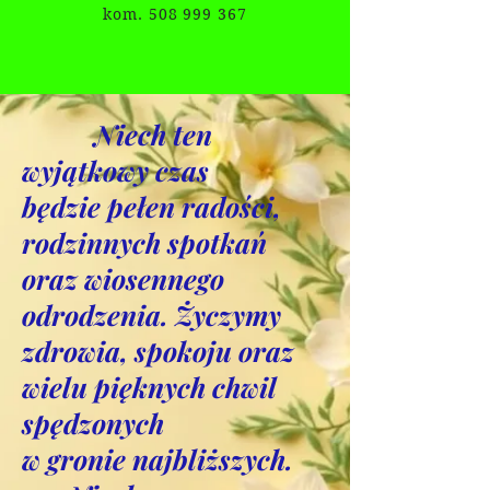
kom. 508 999 367
Niech ten
wyjątkowy czas
będzie pełen radości,
rodzinnych spotkań
oraz wiosennego
odrodzenia. Życzymy
zdrowia, spokoju oraz
wielu pięknych chwil
spędzonych
w gronie najbliższych.