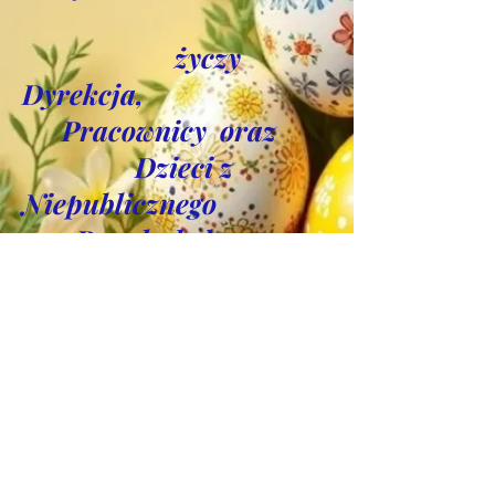
życzy
Dyrekcja,
Pracownicy oraz
Dzieci z
Niepublicznego
Przedszkola