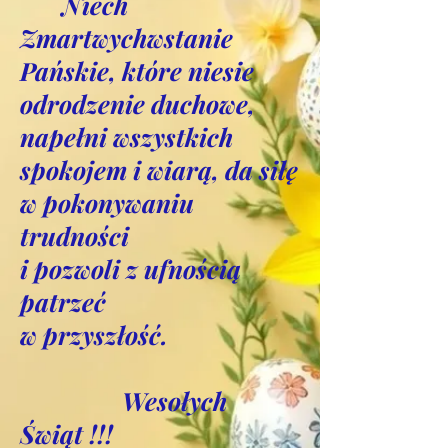
Niech
Zmartwychwstanie
Pańskie, które niesie
odrodzenie duchowe,
napełni wszystkich
spokojem i wiarą, da siłę
w pokonywaniu
trudności
i pozwoli z ufnością
patrzeć
w przyszłość.
Wesołych
Świąt
!!!