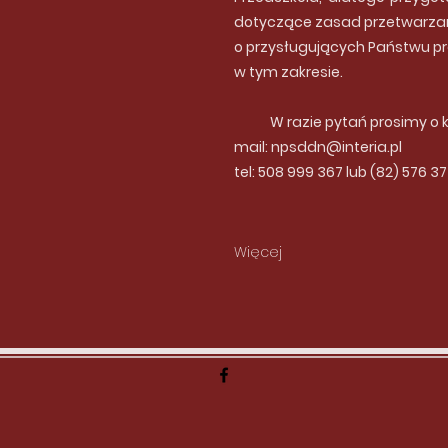
dotyczące zasad przetwarza
o przysługujących Państwu 
w tym zakresie.​
W razie pytań prosimy o ko
mail:
npsddn@interia.pl
tel: 508 999 367 lub (82) 576 37
Więcej