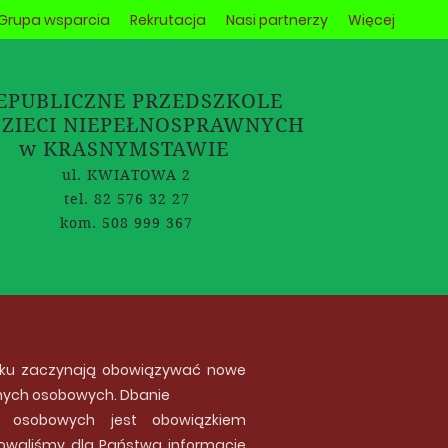
Grupa wsparcia
Rekrutacja
Nasi partnerzy
Więcej
EPUBLICZNE PRZEDSZKOLE
DZIECI NIEPEŁNOSPRAWNYCH
w KRASNYMSTAWIE
ul. KWIATOWA 2
tel. 82 576 32 27
kom. 508 999 367
oku zaczynają obowiązywać nowe
anych osobowych. Dbanie
 osobowych jest obowiązkiem
towaliśmy dla Państwa informacje