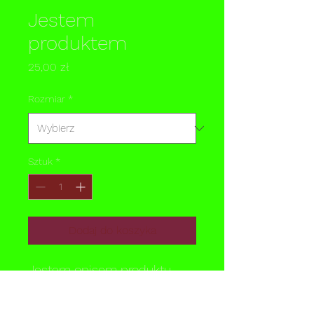
Jestem
produktem
Cena
25,00 zł
Rozmiar
*
Sztuk
*
Dodaj do koszyka
Jestem opisem produktu. 
Jestem doskonałym 
miejscem, aby dodać więcej 