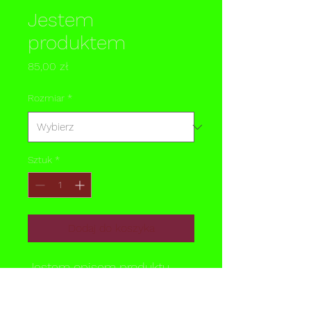
Jestem
produktem
Cena
85,00 zł
Rozmiar
*
Sztuk
*
Dodaj do koszyka
Jestem opisem produktu. 
Jestem doskonałym 
miejscem, aby dodać więcej 