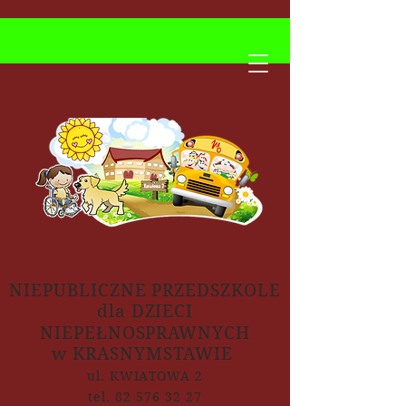
NIEPUBLICZNE PRZEDSZKOLE
dla DZIECI
NIEPEŁNOSPRAWNYCH
w KRASNYMSTAWIE
ul. KWIATOWA 2
tel. 82 576 32 27